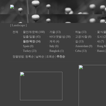
[ Land
[ Landscape ]
전체
ㆍ
물안개/운해 (168)
ㆍ
가을 (13)
ㆍ
하늘 (13)
ㆍ
꽃/식물 
ㆍ
일출/일몰 (45)
ㆍ
바다/갯벌/섬 (30)
ㆍ
고궁/사찰 (8)
ㆍ
도시 (2
ㆍ
들판/목장 (24)
ㆍ
계곡 (4)
ㆍ
길 (13)
ㆍ
새 (7)
ㆍ
Spain (0)
ㆍ
Italy (6)
ㆍ
Amsterdam (9)
ㆍ
Hong K
ㆍ
Turkey (23)
ㆍ
Bangkok (1)
ㆍ
Cebu (13)
ㆍ
Hanoi (
정렬방법:
등록순
|
날짜순
|
조회순
|
추천순