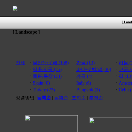
[ Land
[ Landscape ]
전체
ㆍ
물안개/운해 (168)
ㆍ
가을 (13)
ㆍ
하늘 (1
ㆍ
일출/일몰 (45)
ㆍ
바다/갯벌/섬 (30)
ㆍ
고궁/사
ㆍ
들판/목장 (24)
ㆍ
계곡 (4)
ㆍ
길 (13
ㆍ
Spain (0)
ㆍ
Italy (6)
ㆍ
Amster
ㆍ
Turkey (23)
ㆍ
Bangkok (1)
ㆍ
Cebu (
정렬방법:
등록순
|
날짜순
|
조회순
|
추천순