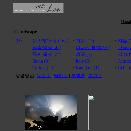
[ Land
[ Landscape ]
전체
ㆍ
물안개/운해 (168)
ㆍ
가을 (13)
ㆍ
하늘 (1
ㆍ
일출/일몰 (45)
ㆍ
바다/갯벌/섬 (30)
ㆍ
고궁/사
ㆍ
들판/목장 (24)
ㆍ
계곡 (4)
ㆍ
길 (13
ㆍ
Spain (0)
ㆍ
Italy (6)
ㆍ
Amster
ㆍ
Turkey (23)
ㆍ
Bangkok (1)
ㆍ
Cebu (
정렬방법:
등록순
|
날짜순
|
조회순
|
추천순