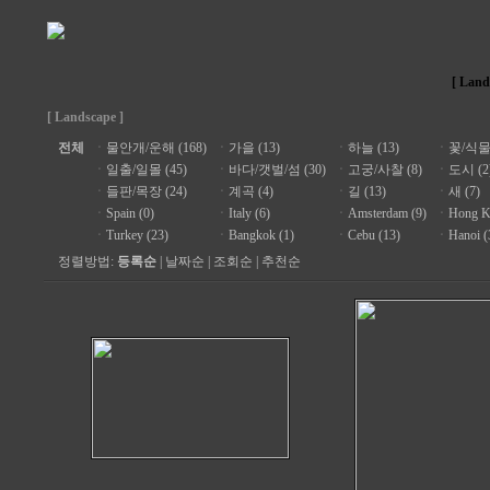
[ Land
[ Landscape ]
전체
ㆍ
물안개/운해 (168)
ㆍ
가을 (13)
ㆍ
하늘 (13)
ㆍ
꽃/식물 
ㆍ
일출/일몰 (45)
ㆍ
바다/갯벌/섬 (30)
ㆍ
고궁/사찰 (8)
ㆍ
도시 (2
ㆍ
들판/목장 (24)
ㆍ
계곡 (4)
ㆍ
길 (13)
ㆍ
새 (7)
ㆍ
Spain (0)
ㆍ
Italy (6)
ㆍ
Amsterdam (9)
ㆍ
Hong K
ㆍ
Turkey (23)
ㆍ
Bangkok (1)
ㆍ
Cebu (13)
ㆍ
Hanoi (
정렬방법:
등록순
|
날짜순
|
조회순
|
추천순