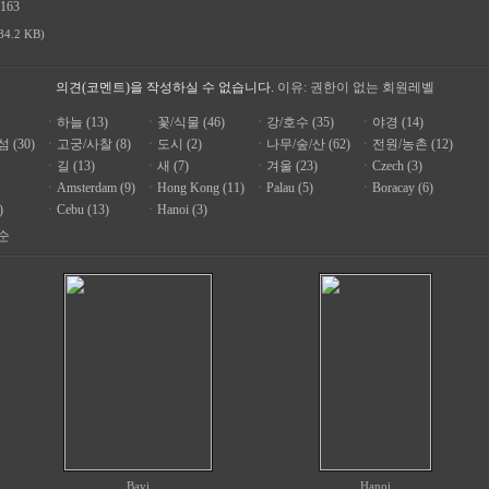
163
84.2 KB)
의견(코멘트)을 작성하실 수 없습니다.
이유: 권한이 없는 회원레벨
ㆍ
하늘 (13)
ㆍ
꽃/식물 (46)
ㆍ
강/호수 (35)
ㆍ
야경 (14)
 (30)
ㆍ
고궁/사찰 (8)
ㆍ
도시 (2)
ㆍ
나무/숲/산 (62)
ㆍ
전원/농촌 (12)
ㆍ
길 (13)
ㆍ
새 (7)
ㆍ
겨울 (23)
ㆍ
Czech (3)
ㆍ
Amsterdam (9)
ㆍ
Hong Kong (11)
ㆍ
Palau (5)
ㆍ
Boracay (6)
)
ㆍ
Cebu (13)
ㆍ
Hanoi (3)
순
Bavi
Hanoi