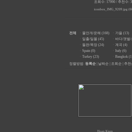
조회수: 17990 / 추천수: 3
iconbox_IMG_9209.jpg (6
전체
ㆍ
물안개/운해 (168)
ㆍ
가을 (13)
ㆍ
일출/일몰 (45)
ㆍ
바다/갯벌/섬
ㆍ
들판/목장 (24)
ㆍ
계곡 (4)
ㆍ
Spain (0)
ㆍ
Italy (6)
ㆍ
Turkey (23)
ㆍ
Bangkok (1
정렬방법:
등록순
|
날짜순
|
조회순
|
추천
Hoan Kiem