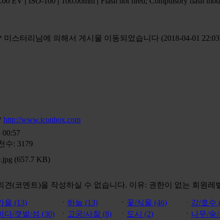
.00 EV
|
ISO-100
|
100.00mm
|
Flash not fired; Compulsory flash mo
* 미스터리님에 의해서 게시물 이동되었습니다 (2018-04-01 22:03
*
http://www.iconbox.com
 00:57
천수: 3179
jpg (657.7 KB)
의견(코멘트)을 작성하실 수 없습니다.
이유: 권한이 없는 회원레
가을 (13)
ㆍ
하늘 (13)
ㆍ
꽃/식물 (46)
ㆍ
강/호수 (
바다/갯벌/섬 (30)
ㆍ
고궁/사찰 (8)
ㆍ
도시 (2)
ㆍ
나무/숲/산