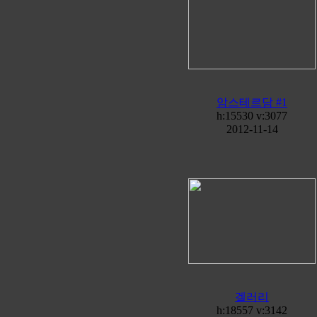
암스테르담 #1
h:15530 v:3077
2012-11-14
겔러리
h:18557 v:3142