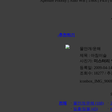
Aperture Priority
|
Auto WB
|
1/80s
|
F4.0
|
0
-추천하기
물안개/운해
제목 :
아침이슬
사진가:
미스터리
등록일: 2009-04-14
조회수: 18277 / 추
iconbox_IMG_9069.
전체
ㆍ
물안개/운해 (168)
ㆍ
ㆍ
일출/일몰 (45)
ㆍ