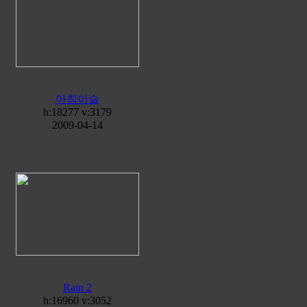
아침이슬
h:18277 v:3179
2009-04-14
Rain 2
h:16960 v:3052