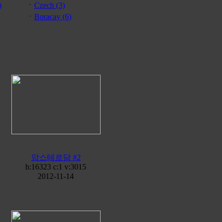
)
ㆍ
Czech (3)
ㆍ
Boracay (6)
암스테르담 #2
h:16323 c:
1
v:3015
2012-11-14