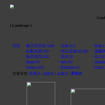
[ Land
[ Landscape ]
전체
ㆍ
물안개/운해 (168)
ㆍ
가을 (13)
ㆍ
하늘 (1
ㆍ
일출/일몰 (45)
ㆍ
바다/갯벌/섬 (30)
ㆍ
고궁/사
ㆍ
들판/목장 (24)
ㆍ
계곡 (4)
ㆍ
길 (13
ㆍ
Spain (0)
ㆍ
Italy (6)
ㆍ
Amster
ㆍ
Turkey (23)
ㆍ
Bangkok (1)
ㆍ
Cebu (
정렬방법:
등록순
|
날짜순
|
조회순
|
추천순