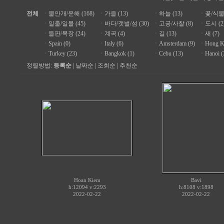
전체
ㆍ
물안개/운해 (168)
ㆍ
가을 (13)
ㆍ
하늘 (13)
ㆍ
꽃/식물 
ㆍ
일출/일몰 (45)
ㆍ
바다/갯벌/섬 (30)
ㆍ
고궁/사찰 (8)
ㆍ
도시 (2
ㆍ
들판/목장 (24)
ㆍ
계곡 (4)
ㆍ
길 (13)
ㆍ
새 (7)
ㆍ
Spain (0)
ㆍ
Italy (6)
ㆍ
Amsterdam (9)
ㆍ
Hong K
ㆍ
Turkey (23)
ㆍ
Bangkok (1)
ㆍ
Cebu (13)
ㆍ
Hanoi (
정렬방법:
등록순
|
날짜순
|
조회순
|
추천순
Hoan Kiem
Bavi
h:12094 v:2293
h:8108 v:1898
2022-02-22
2022-02-22