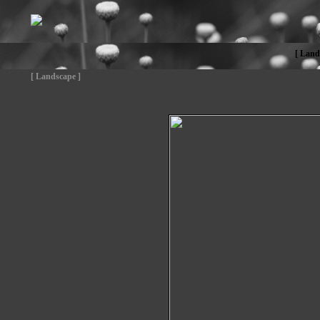
[ Land
[ Landscape ]