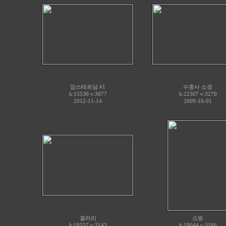
암스테르담 #1
수종사 소경
h:15530 v:3077
h:22307 v:3270
2012-11-14
2009-10-01
겔러리
쇼핑
h:18557 v:3143
h:18044 v:3166