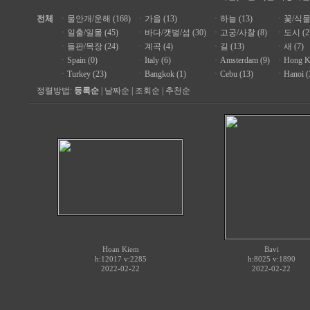
전체
ㆍ
물안개/운해 (168)
ㆍ
가을 (13)
ㆍ
하늘 (13)
ㆍ
꽃/식물 
ㆍ
일출/일몰 (45)
ㆍ
바다/갯벌/섬 (30)
ㆍ
고궁/사찰 (8)
ㆍ
도시 (2
ㆍ
들판/목장 (24)
ㆍ
계곡 (4)
ㆍ
길 (13)
ㆍ
새 (7)
ㆍ
Spain (0)
ㆍ
Italy (6)
ㆍ
Amsterdam (9)
ㆍ
Hong K
ㆍ
Turkey (23)
ㆍ
Bangkok (1)
ㆍ
Cebu (13)
ㆍ
Hanoi (
정렬방법:
등록순
|
날짜순
|
조회순
|
추천순
Hoan Kiem
Bavi
h:12017 v:2285
h:8025 v:1890
2022-02-22
2022-02-22