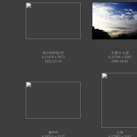
암스테르담 #1
수종사 소경
h:15476 v:3072
h:22246 v:3263
2012-11-14
2009-10-01
겔러리
쇼핑
h:18511 v:3137
h:17982 v:3162