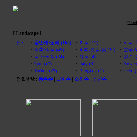
[ Land
[ Landscape ]
전체
ㆍ
물안개/운해 (168)
ㆍ
가을 (13)
ㆍ
하늘 (1
ㆍ
일출/일몰 (45)
ㆍ
바다/갯벌/섬 (30)
ㆍ
고궁/사
ㆍ
들판/목장 (24)
ㆍ
계곡 (4)
ㆍ
길 (13
ㆍ
Spain (0)
ㆍ
Italy (6)
ㆍ
Amster
ㆍ
Turkey (23)
ㆍ
Bangkok (1)
ㆍ
Cebu (
정렬방법:
등록순
|
날짜순
|
조회순
|
추천순